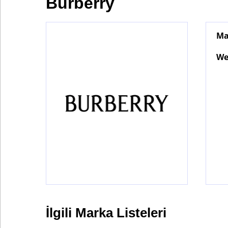
Burberry
Ma
Bontena
on
Social
We
Networks
İlgili Marka Listeleri