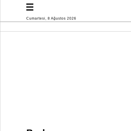
Cumartesi, 8 Ağustos 2026
Moda
Yaşam
Spor
Ev
Dekorasyon
Endüstri