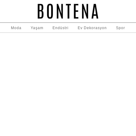
Moda
Yaşam
Endüstri
Ev Dekorasyon
Spor