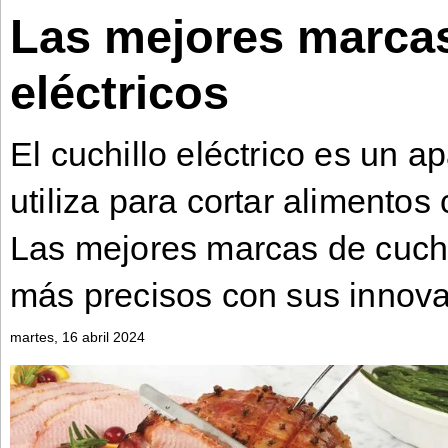
Las mejores marcas
Bontena
on
Social
Bontena
eléctricos
Networks
on
Social
Networks
El cuchillo eléctrico es un 
utiliza para cortar alimentos
Las mejores marcas de cuchi
más precisos con sus innova
martes, 16 abril 2024
©
2025