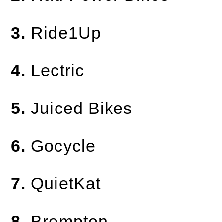
3.
Ride1Up
4.
Lectric
5.
Juiced Bikes
6.
Gocycle
7.
QuietKat
8.
Brompton