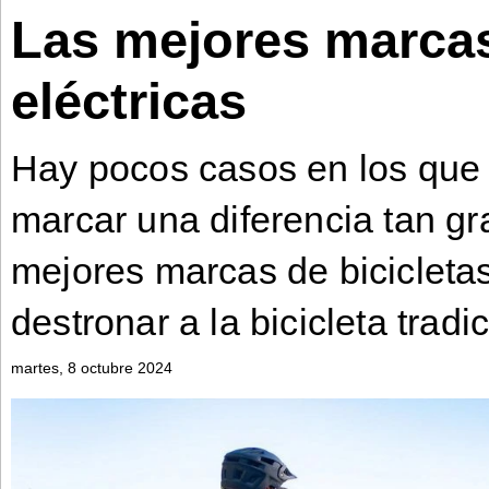
Las mejores marcas
Bontena
on
Social
Bontena
eléctricas
Networks
on
Social
Networks
Hay pocos casos en los que 
marcar una diferencia tan gr
mejores marcas de bicicletas
destronar a la bicicleta tradic
martes, 8 octubre 2024
©
2025