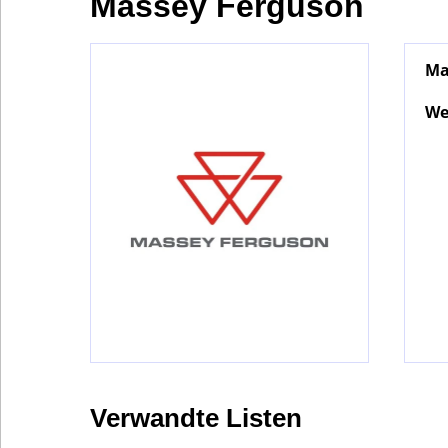
Massey Ferguson
Ma
Bontena
on
Social
We
Networks
Verwandte Listen