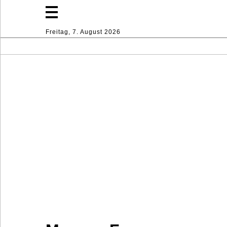
Freitag, 7. August 2026
Mode
Lifestyle
Sport
Haus
Dekoration
Industrie